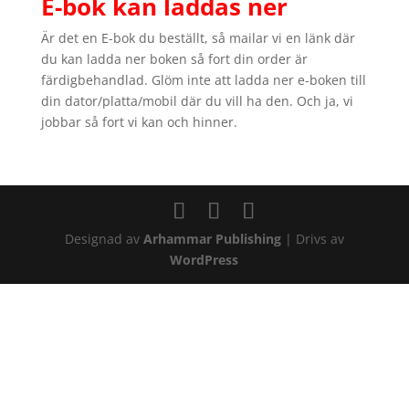
E-bok kan laddas ner
Är det en E-bok du beställt, så mailar vi en länk där
du kan ladda ner boken så fort din order är
färdigbehandlad. Glöm inte att ladda ner e-boken till
din dator/platta/mobil där du vill ha den. Och ja, vi
jobbar så fort vi kan och hinner.
Designad av
Arhammar Publishing
| Drivs av
WordPress