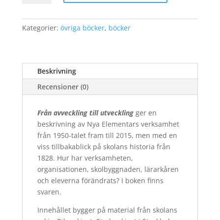
till
utveckling
mängd
Kategorier:
övriga böcker
,
böcker
Beskrivning
Recensioner (0)
Från avveckling till utveckling
ger en
beskrivning av Nya Elementars verksamhet
från 1950-talet fram till 2015, men med en
viss tillbakablick på skolans historia från
1828. Hur har verksamheten,
organisationen, skolbyggnaden, lärarkåren
och eleverna förändrats? I boken finns
svaren.
Innehållet bygger på material från skolans