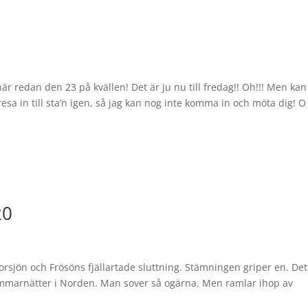
är redan den 23 på kvällen! Det är ju nu till fredag!! Oh!!! Men ka
a in till sta’n igen, så jag kan nog inte komma in och möta dig! O 
20
rsjön och Frösöns fjällartade sluttning. Stämningen griper en. Det
sommarnätter i Norden. Man sover så ogärna. Men ramlar ihop av