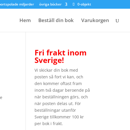
bortspolade miljarder
övriga böcker
0-objekt
Hem
Beställ din bok
Varukorgen
Fri frakt inom
Sverige!
Vi skickar din bok med
posten så fort vi kan, och
den kommer oftast fram
inom två dagar beroende på
när beställningen görs, och
te
när posten delas ut. För
beställningar utanför
Sverige tillkommer 100 kr
per bok i frakt.