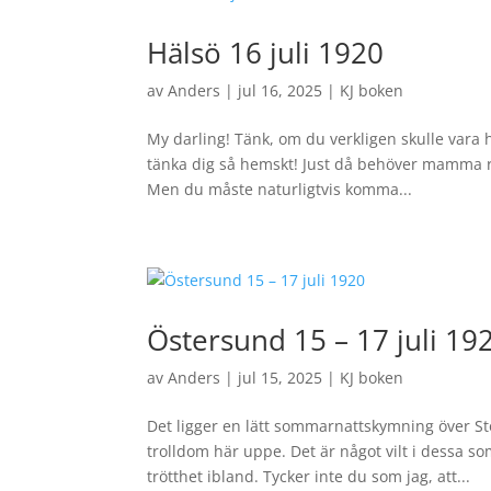
Hälsö 16 juli 1920
av
Anders
|
jul 16, 2025
|
KJ boken
My darling! Tänk, om du verkligen skulle vara h
tänka dig så hemskt! Just då behöver mamma res
Men du måste naturligtvis komma...
Östersund 15 – 17 juli 19
av
Anders
|
jul 15, 2025
|
KJ boken
Det ligger en lätt sommarnattskymning över Sto
trolldom här uppe. Det är något vilt i dessa 
trötthet ibland. Tycker inte du som jag, att...