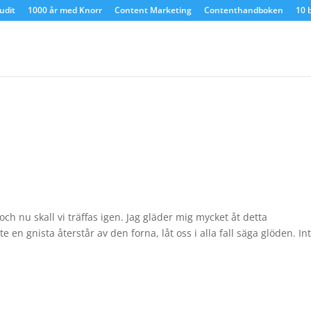
udit
1000 år med Knorr
Content Marketing
Contenthandboken
10 
och nu skall vi träffas igen. Jag gläder mig mycket åt detta
 en gnista återstår av den forna, låt oss i alla fall säga glöden. In