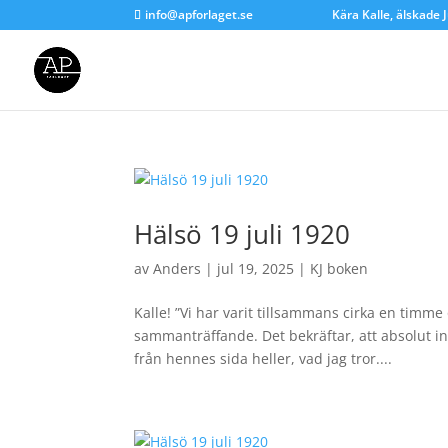
info@apforlaget.se
Kära Kalle, älskade J
Hälsö 19 juli 1920
av
Anders
|
jul 19, 2025
|
KJ boken
Kalle! ”Vi har varit tillsammans cirka en timme 
sammanträffande. Det bekräftar, att absolut inte
från hennes sida heller, vad jag tror....