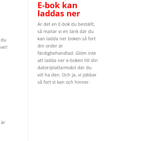
E-bok kan
laddas ner
Är det en E-bok du beställt,
så mailar vi en länk där du
kan ladda ner boken så fort
n du
din order är
ve!!
färdigbehandlad. Glöm inte
att ladda ner e-boken till din
dator/platta/mobil där du
vill ha den. Och ja, vi jobbar
så fort vi kan och hinner.
 är